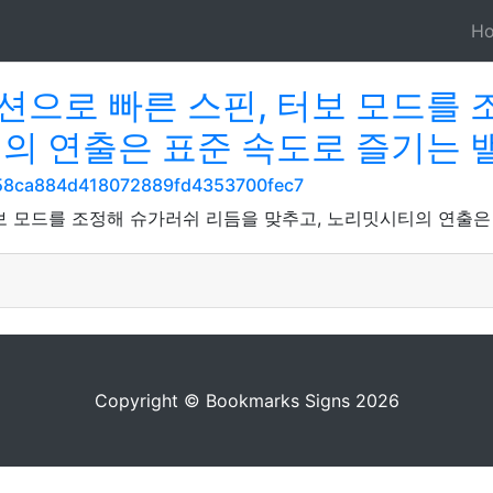
H
션으로 빠른 스핀, 터보 모드를 
티의 연출은 표준 속도로 즐기는 
/3958ca884d418072889fd4353700fec7
보 모드를 조정해 슈가러쉬 리듬을 맞추고, 노리밋시티의 연출은
Copyright © Bookmarks Signs 2026