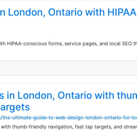
in London, Ontario with HIPA
ith HIPAA-conscious forms, service pages, and local SEO th
s in London, Ontario with thu
targets
/the-ultimate-guide-to-web-design-london-ontario-for-l
with thumb-friendly navigation, fast tap targets, and stre