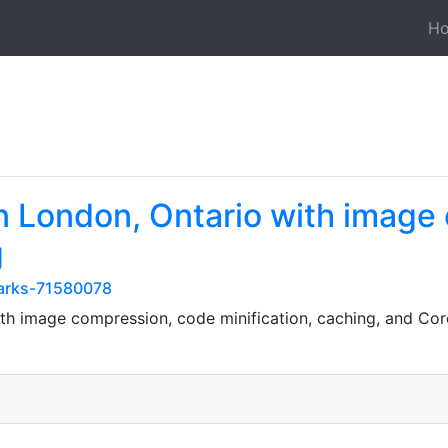
H
in London, Ontario with image
g
marks-71580078
ith image compression, code minification, caching, and C