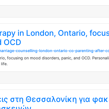
apy in London, Ontario, focu
nd OCD
arriage-counselling-london-ontario-co-parenting-after-co
io, focusing on mood disorders, panic, and OCD. Personali
life.
εις στη Θεσσαλονίκη για φα
συσκευών