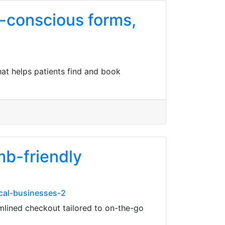
A-conscious forms,
at helps patients find and book
mb-friendly
ocal-businesses-2
amlined checkout tailored to on-the-go