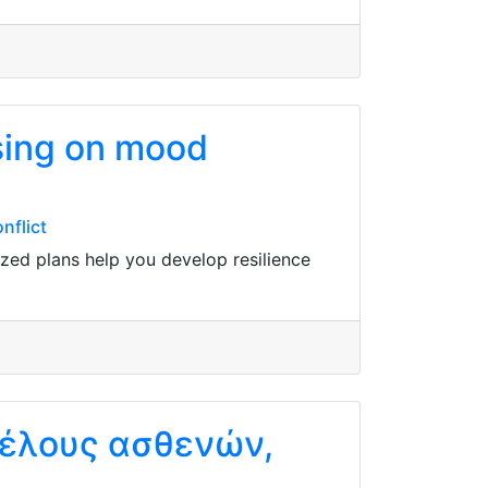
sing on mood
nflict
zed plans help you develop resilience
κέλους ασθενών,