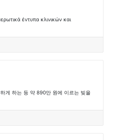
ερωτικά έντυπα κλινικών και
하게 하는 등 약 890만 원에 이르는 빚을