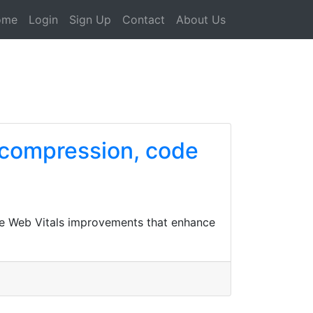
ome
Login
Sign Up
Contact
About Us
 compression, code
ore Web Vitals improvements that enhance