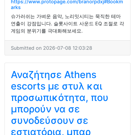
https://www.protopage.com/branorpdxj#Bookm
arks
슈가러쉬는 가벼운 음악, 노리밋시티는 묵직한 테마
연출이 강점입니다. 슬롯사이트 사운드 EQ 조절로 각
게임의 분위기를 극대화해보세요.
Submitted on 2026-07-08 12:03:28
Αναζήτησε Athens
escorts με στυλ και
προσωπικότητα, που
μπορούν να σε
συνοδεύσουν σε
εστιατόρια, μπαρ