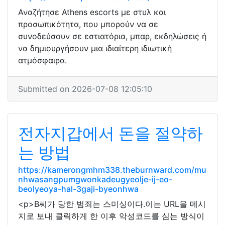
Αναζήτησε Athens escorts με στυλ και
προσωπικότητα, που μπορούν να σε
συνοδεύσουν σε εστιατόρια, μπαρ, εκδηλώσεις ή
να δημιουργήσουν μια ιδιαίτερη ιδιωτική
ατμόσφαιρα.
Submitted on 2026-07-08 12:05:10
전자지갑에서 돈을 절약하
는 방법
https://kamerongmhm338.theburnward.com/mu
nhwasangpumgwonkadeugyeolje-ij-eo-
beolyeoya-hal-3gaji-byeonhwa
<p>B씨가 당한 범죄는 스미싱이다.이는 URL을 메시
지로 보내 클릭하게 한 이후 악성코드를 심는 방식이