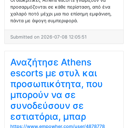
Οι διακριτικές Athens escorts γνωρίζουν να
προσαρμόζονται σε κάθε περίσταση, από ένα
χαλαρό ποτό μέχρι μια πιο επίσημη εμφάνιση,
πάντα με άψογη συμπεριφορά.
Submitted on 2026-07-08 12:05:51
Αναζήτησε Athens
escorts με στυλ και
προσωπικότητα, που
μπορούν να σε
συνοδεύσουν σε
εστιατόρια, μπαρ
https://www.empowher.com/user/4878778