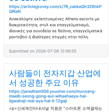
https://articlegrovey.com/s/7R_cabkeQh3Z6hkP
QRiaN
Ανακαλύψτε εκλεπτυσμένες Athens escorts με
διακριτικότητα, στυλ και επαγγελματισμό,
ιδανικές για συνοδεία σε δείπνα, επαγγελματικά
ραντεβού ή ιδιαίτερες στιγμές στην πόλη.
Submitted on 2026-07-08 12:06:55
사람들이 전자지갑 산업에
서 성공한 주요 이유
https://jaredltam956.yousher.com/munsang-
maeib-seong-gong-eul-wihaehaeya-hal-
ilgwahaji-mal-aya-hal-il-12gaji
<p>신세계인터내셔널 직원은 “스마트폰 소액결제는