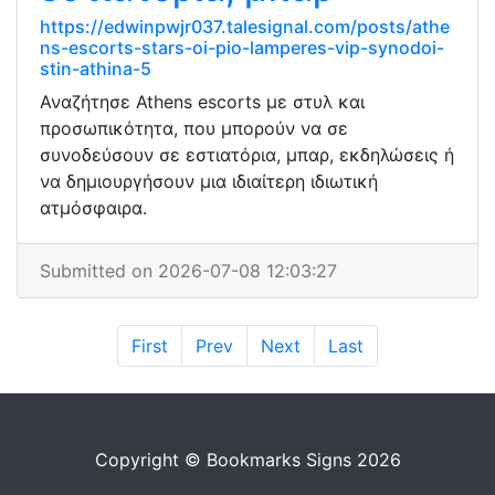
https://edwinpwjr037.talesignal.com/posts/athe
ns-escorts-stars-oi-pio-lamperes-vip-synodoi-
stin-athina-5
Αναζήτησε Athens escorts με στυλ και
προσωπικότητα, που μπορούν να σε
συνοδεύσουν σε εστιατόρια, μπαρ, εκδηλώσεις ή
να δημιουργήσουν μια ιδιαίτερη ιδιωτική
ατμόσφαιρα.
Submitted on 2026-07-08 12:03:27
First
Prev
Next
Last
Copyright © Bookmarks Signs 2026