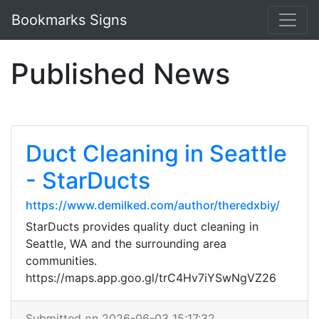
Bookmarks Signs
Published News
Duct Cleaning in Seattle
- StarDucts
https://www.demilked.com/author/theredxbiy/
StarDucts provides quality duct cleaning in
Seattle, WA and the surrounding area
communities.
https://maps.app.goo.gl/trC4Hv7iYSwNgVZ26
Submitted on 2026-06-03 15:17:32