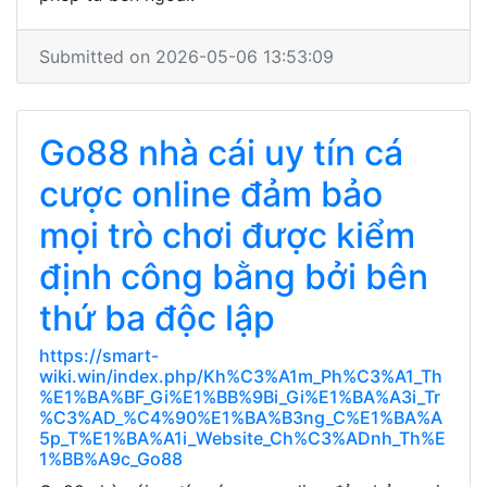
Submitted on 2026-05-06 13:53:09
Go88 nhà cái uy tín cá
cược online đảm bảo
mọi trò chơi được kiểm
định công bằng bởi bên
thứ ba độc lập
https://smart-
wiki.win/index.php/Kh%C3%A1m_Ph%C3%A1_Th
%E1%BA%BF_Gi%E1%BB%9Bi_Gi%E1%BA%A3i_Tr
%C3%AD_%C4%90%E1%BA%B3ng_C%E1%BA%A
5p_T%E1%BA%A1i_Website_Ch%C3%ADnh_Th%E
1%BB%A9c_Go88