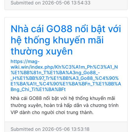
Submitted on 2026-05-06 13:54:33
Nhà cái GO88 nổi bật với
hệ thống khuyến mãi
thường xuyên
https://mag-
wiki.win/index.php/Kh%C3%A1m_Ph%C3%A1_N
%E1%BB%81n_T%E1%BA%A3ng_Go88_-
_H%E1%BB%97_Tr%E1%BB%A3_Go88_%C4%90%
E1%BA%A1t_%C4%90%E1%BA%BFn_T%E1%BB%A
Bng_Chi_Ti%E1%BA%BFt
Nhà cái GO88 nổi bật với hệ thống khuyến mãi
thường xuyên, hoàn trả hấp dẫn và chương trình
VIP dành cho người chơi trung thành.
Submitted on 2026-05-06 13:53:18