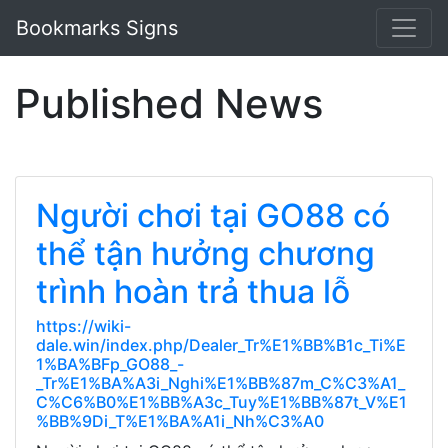
Bookmarks Signs
Published News
Người chơi tại GO88 có
thể tận hưởng chương
trình hoàn trả thua lỗ
https://wiki-
dale.win/index.php/Dealer_Tr%E1%BB%B1c_Ti%E
1%BA%BFp_GO88_-
_Tr%E1%BA%A3i_Nghi%E1%BB%87m_C%C3%A1_
C%C6%B0%E1%BB%A3c_Tuy%E1%BB%87t_V%E1
%BB%9Di_T%E1%BA%A1i_Nh%C3%A0