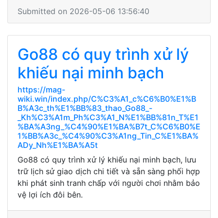
Submitted on 2026-05-06 13:56:40
Go88 có quy trình xử lý
khiếu nại minh bạch
https://mag-
wiki.win/index.php/C%C3%A1_c%C6%B0%E1%B
B%A3c_th%E1%BB%83_thao_Go88_-
_Kh%C3%A1m_Ph%C3%A1_N%E1%BB%81n_T%E1
%BA%A3ng_%C4%90%E1%BA%B7t_C%C6%B0%E
1%BB%A3c_%C4%90%C3%A1ng_Tin_C%E1%BA%
ADy_Nh%E1%BA%A5t
Go88 có quy trình xử lý khiếu nại minh bạch, lưu
trữ lịch sử giao dịch chi tiết và sẵn sàng phối hợp
khi phát sinh tranh chấp với người chơi nhằm bảo
vệ lợi ích đôi bên.