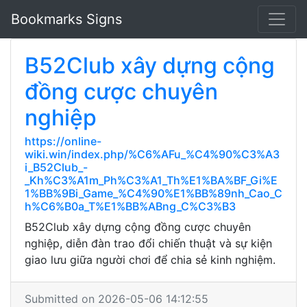
Bookmarks Signs
B52Club xây dựng cộng
đồng cược chuyên
nghiệp
https://online-
wiki.win/index.php/%C6%AFu_%C4%90%C3%A3
i_B52Club_-
_Kh%C3%A1m_Ph%C3%A1_Th%E1%BA%BF_Gi%E
1%BB%9Bi_Game_%C4%90%E1%BB%89nh_Cao_C
h%C6%B0a_T%E1%BB%ABng_C%C3%B3
B52Club xây dựng cộng đồng cược chuyên
nghiệp, diễn đàn trao đổi chiến thuật và sự kiện
giao lưu giữa người chơi để chia sẻ kinh nghiệm.
Submitted on 2026-05-06 14:12:55