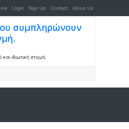
ome
Login
Sign Up
Contact
About Us
 που συμπληρώνουν
γμή.
και ιδιωτική στιγμή.